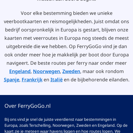
Voor elke bestemming bieden we unieke
veerbootkaarten en reismogelijkheden. Juist omdat ons
bedrijf oorspronkelijk in Europa is gestart, blijven onze
kaarten met veerroutes in Europa nog steeds de meest
uitgebreide die we hebben. Op FerryGoGo vind je dan
ook onder meer hoe je makkelijk per boot door Europa
navigeert. De beste routes per ferry naar onder meer
Engeland
,
Noorwegen
,
Zweden
, maar ook rondom
Spanje
,
Frankrijk
en
Italië
en de bijbehorende eilanden.
Over FerryGoGo.nl
Bij ons vind je snel de juiste veerdienst naar bestemmingen in
Europa, zoals Terschelling, Noorwegen, Zweden en Engeland. Op de
kaart zie je meteen waar havens liggen en hoe routes lopen. We