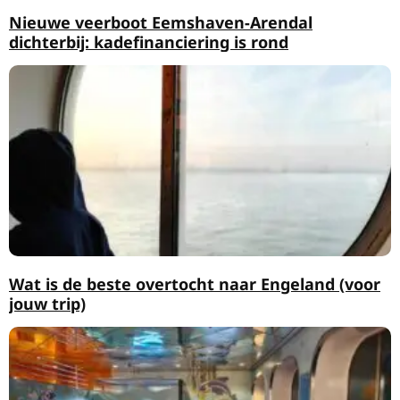
Nieuwe veerboot Eemshaven-Arendal
dichterbij: kadefinanciering is rond
Wat is de beste overtocht naar Engeland (voor
jouw trip)