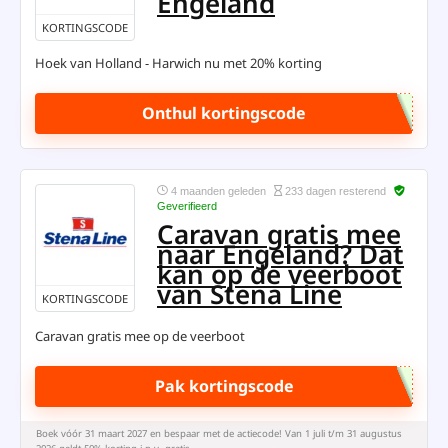
Engeland
KORTINGSCODE
Hoek van Holland - Harwich nu met 20% korting
Onthul kortingscode
4 maanden geleden
233 dagen resterend
Geverifieerd
Caravan gratis mee
naar Engeland? Dat
kan op de veerboot
van Stena Line
KORTINGSCODE
Caravan gratis mee op de veerboot
Pak kortingscode
Boek vóór 31 maart 2027 en bespaar met de actiecode! Van 1 juli t/m 31 augustus