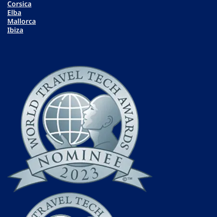
Corsica
Elba
Mallorca
Ibiza