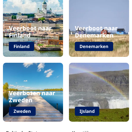
Veerboot naar
Veerboot naar
Finland
Denemarken
Finland
Denemarken
Veerboten naar
Zweden
Zweden
IJsland