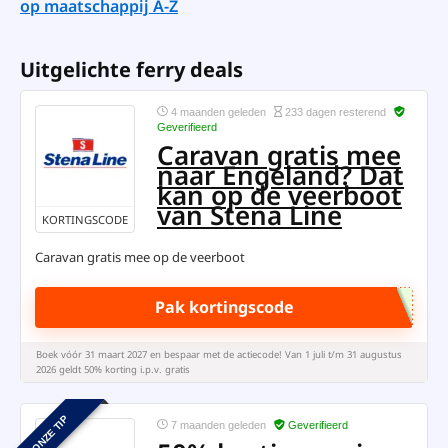
op maatschappij A-Z
Uitgelichte ferry deals
4 maanden geleden
233 dagen resterend
Geverifieerd
Caravan gratis mee
naar Engeland? Dat
kan op de veerboot
van Stena Line
KORTINGSCODE
Caravan gratis mee op de veerboot
Pak kortingscode
Boek vóór 31 maart 2027 en bespaar met de actiecode! Van 1 juli t/m 31 augustus
2026 geldt 50% korting i.p.v. gratis
ONZE TIP
7 maanden geleden
Geverifieerd