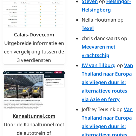
Steven
op
Helsingor-
Helsingborg
Nella Houtman
op
Texel
Calais-Dover.com
chris danckaarts
op
Uitgebreide informatie en
Meevaren met
een vergelijking tussen de
vrachtschip
3 veerdiensten
JW van Tilburg
op
Van
Thailand naar Europa
als vliegen duur is:
alternatieve routes
via Azië en ferry
Joffrey Teusink
op
Van
Kanaaltunnel.com
Thailand naar Europa
Door de Kanaaltunnel met
als vliegen duur is:
de autotrein of
alternatieve routes