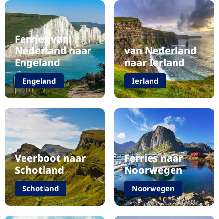
Ferries van
Nederland naar
van Nederland
Engeland
naar Ierland
Engeland
Ierland
Veerboot naar
Ferries naar
Schotland
Noorwegen
Schotland
Noorwegen