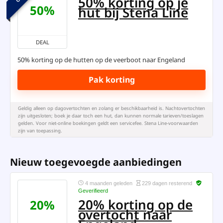
50% korting op je
50%
hut bij Stena Line
DEAL
50% korting op de hutten op de veerboot naar Engeland
Pak korting
Geldig alleen op dagovertochten en zolang er beschikbaarheid is. Nachtovertochten
zijn uitgesloten; boek je daar toch een hut, dan kunnen normale tarieven/toeslagen
gelden. Voor niet-online boekingen geldt een servicefee. Stena Line-voorwaarden
zijn van toepassing.
Nieuw toegevoegde aanbiedingen
4 maanden geleden
229 dagen resterend
Geverifieerd
20% korting op de
20%
overtocht naar