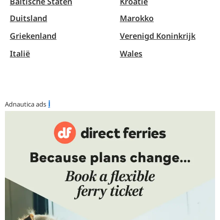
Baltische Staten
Kroatië
Duitsland
Marokko
Griekenland
Verenigd Koninkrijk
Italië
Wales
ℹ︎
Adnautica ads