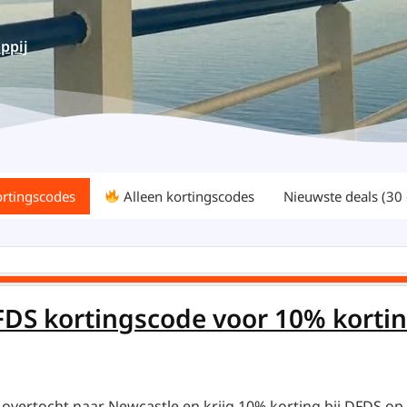
ppij
ortingscodes
Alleen kortingscodes
Nieuwste deals (30
DFDS kortingscode voor 10% kortin
 overtocht naar Newcastle en krijg 10% korting bij DFDS op 