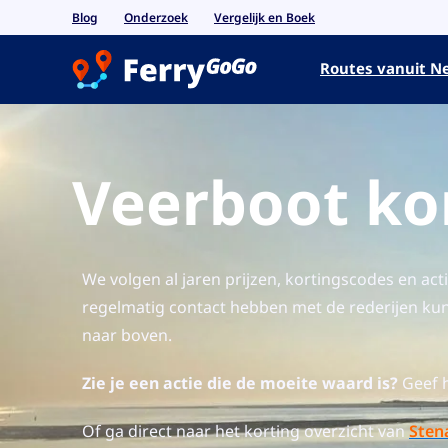
Blog
Onderzoek
Vergelijk en Boek
Routes vanuit N
Veerboot ko
We volgen al jaren prijzen, kortingscodes en a
regelmatig contact hebben met de rederijen k
naar boven.
Zie je een actie die de moeite waard is?
Geef h
Of ga direct naar het korting overzicht van
Stena