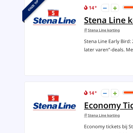
ONZE TIP
14
Stena Line 
Stena Line korting
Stena Line Early Bird
later varen”-deals. Met
14
Economy Tic
Stena Line korting
Economy tickets bij St