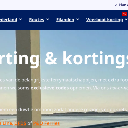
✓ Plan 
%
ederland
Routes
Eilanden
Veerboot korting
rting & kortin
cties van de belangrijkste ferrymaatschappijen, met extra
unnen we soms
exclusieve codes
opnemen. Via ons
hot-or-n
em een duwtje omhoog zodat andere reizigers er ook iet
 Line,
DFDS
of
P&O Ferries