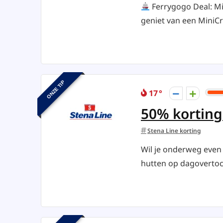
Ferrygogo Deal: Mi
geniet van een MiniCru
ONZE TIP
17
50% korting
Stena Line korting
Wil je onderweg even 
hutten op dagovertoch