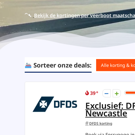
⁀➴
Bekijk de kortingen per veerboot maatscha
Sorteer onze deals:
Alle korting & k
39
Exclusief: 
Newcastle
DFDS korting
Boek via Ferrygogo je