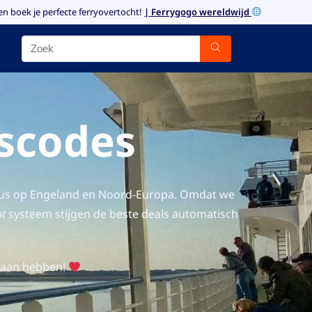
en boek je perfecte ferryovertocht!
| Ferrygogo wereldwijd
gscodes
 focus op Engeland en Noord-Europa. Omdat we
ot
systeem stijgen de beste deals automatisch
s aan hebben!