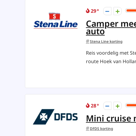
29
Camper mee 
auto
Stena Line korting
Reis voordelig met S
route Hoek van Holland
28
Mini cruise
DFDS korting