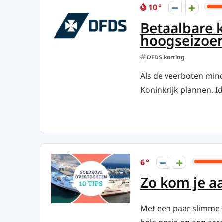
10
Betaalbare k
hoogseizoe
DFDS korting
Als de veerboten mind
Koninkrijk plannen. Idea
6
Zo kom je aa
Met een paar slimme t
hele gezin en een cara