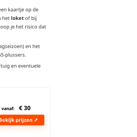
een kaartje op de
n het
loket
of bij
oop je het risico dat
aagseizoen) en het
65-plussers.
tuig en eventuele
€
30
vanaf:
Bekijk prijzen ↗