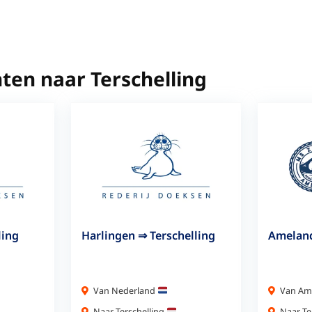
ten naar Terschelling
ling
Harlingen ⇒ Terschelling
Ameland
Van Nederland
Van Am
Naar Terschelling
Naar Te