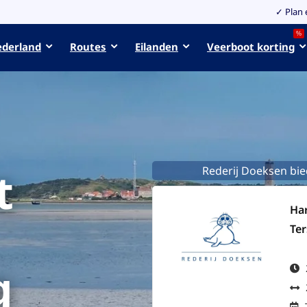
✓ Plan 
%
ederland
Routes
Eilanden
Veerboot korting
t
Rederij Doeksen bie
Ha
Ter
g