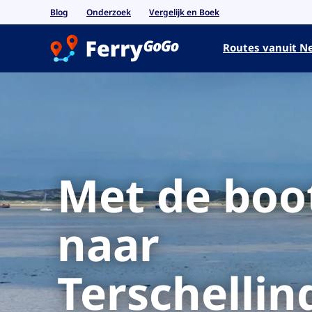
Blog
Onderzoek
Vergelijk en Boek
Routes vanuit N
Met de boo
naar
Terschellin