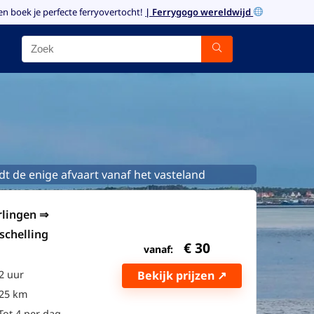
en boek je perfecte ferryovertocht!
| Ferrygogo wereldwijd
dt de enige afvaart vanaf het vasteland
rlingen ⇒
schelling
€
30
vanaf:
Bekijk prijzen ↗
2 uur
25 km
Tot 4 per dag