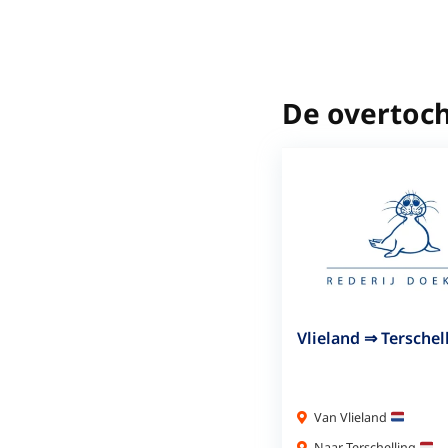
De overtoch
Vlieland ⇒ Terschel
Van Vlieland
Naar Terschelling