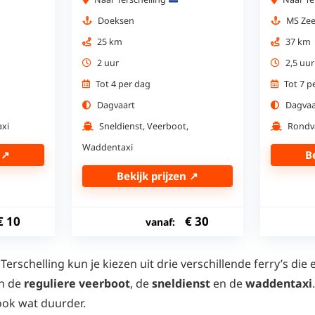
Doeksen
MS Ze
25 km
37 km
2 uur
2,5 uur
Tot 4 per dag
Tot 7 p
Dagvaart
Dagvaa
axi
Sneldienst, Veerboot,
Rondv
Waddentaxi
 ↗
B
Bekijk prijzen ↗
€
10
€
30
vanaf:
erschelling kun je kiezen uit drie verschillende ferry’s die
n de
reguliere veerboot
, de
sneldienst
en de
waddentaxi
 ook wat duurder.