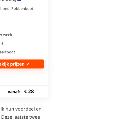
ehond, Robbenboot
er week
rt
aartboot
ekijk prijzen ↗
€
28
vanaf:
 elk hun voordeel en
. Deze laatste twee