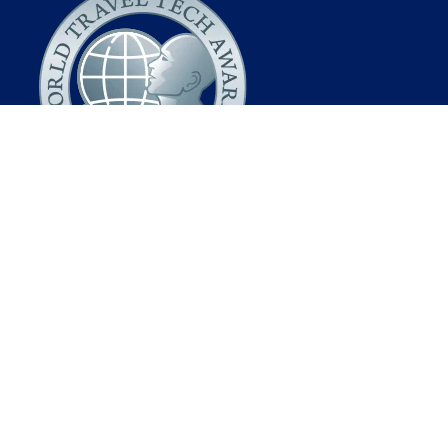
Korting voor veerboten
Scandlines combi tickets
DFDS (exclusieve) korting
Stena Line kortingscodes
P&O Ferries kortingscodes