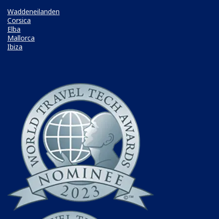
Waddeneilanden
Corsica
Elba
Mallorca
Ibiza