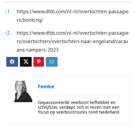
Bronnen
↑
1
https://www.dfds.com/nl-nl/overtochten-passagie
rs/booking/
↑
2
https://www.dfds.com/nl-nl/overtochten-passagie
rs/overtochten/overtochten-naar-engeland/carav
ans-campers-2023
Femke
Gepassioneerde veerboot liefhebber en
schrijfster, verdiept zich in reizen met een
focus op veerbootroutes rond Nederland.