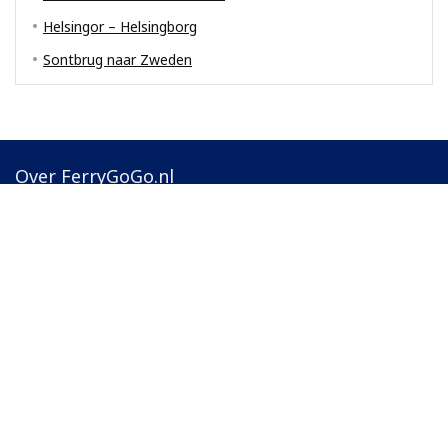
Helsingor – Helsingborg
Sontbrug naar Zweden
Over FerryGoGo.nl
Bij ons vind je snel de juiste veerdienst naar bestemmingen in
Europa, zoals Terschelling, Noorwegen, Zweden en Engeland. Op
de kaart zie je meteen waar havens liggen en hoe routes lopen. We
geven praktische info zodat je eenvoudig de juiste overtocht kiest.
Over Ons
|
Contact
|
Disclaimer
|
Privacy & Cookies