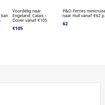
Voordelig naar
P&O Ferries minicruis
 kan
Engeland: Calais –
naar Hull vanaf €62 p.
n
Dover vanaf €105
62
€105