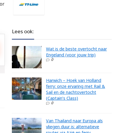
oor
Lees ook:
Wat is de beste overtocht naar
Engeland (voor jouw trip)
0
Harwich – Hoek van Holland
ferry: onze ervaring met Rail &
Sail en de nachtovertocht
(Captain’s Class)
0
Van Thailand naar Europa als
vliegen duur is: alternatieve
routes via Azië en ferry