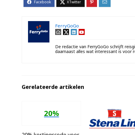
FerryGoGo
De redactie van FerryGoGo schrijft reisg
daarnaast alles wat interessant is voor r
Gerelateerde artikelen
20%
20% kortingscode voor