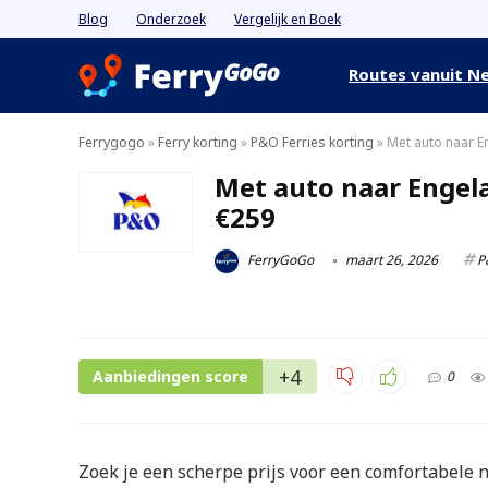
Blog
Onderzoek
Vergelijk en Boek
Routes vanuit N
Ferrygogo
»
Ferry korting
»
P&O Ferries korting
»
Met auto naar E
Met auto naar Engela
€259
FerryGoGo
maart 26, 2026
P
+4
Aanbiedingen score
0
Zoek je een scherpe prijs voor een comfortabele 