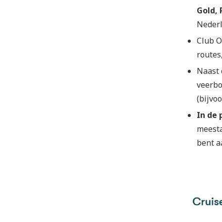
Gold,
Nederl
Club O
routes
Naast 
veerbo
(bijvo
In de 
meesta
bent a