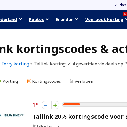
✓ Plan
%
ederland
Routes
Eilanden
Veerboot korting
ink kortingscodes & ac
»
Ferry korting
»
Tallink korting
: ✓ 4 geverifieerde deals op
Korting
Kortingscodes
Verlopen
1
Tallink 20% kortingscode voor E
Tallink korting