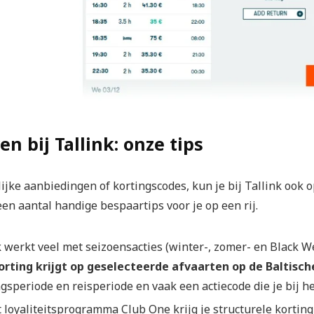
n bij Tallink: onze tips
lijke aanbiedingen of kortingscodes, kun je bij Tallink ook
en aantal handige bespaartips voor je op een rij.
k werkt veel met seizoensacties (winter-, zomer- en Black W
rting krijgt op geselecteerde afvaarten op de Baltisch
gsperiode en reisperiode en vaak een actiecode die je bij he
t loyaliteitsprogramma Club One krijg je structurele korting 