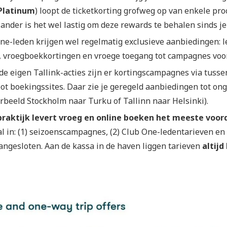
 Platinum
) loopt de ticketkorting grofweg op van enkele pro
ander is het wel lastig om deze rewards te behalen sinds je
ne-leden krijgen wel regelmatig exclusieve aanbiedingen: l
, vroegboekkortingen en vroege toegang tot campagnes vo
de eigen Tallink-acties zijn er kortingscampagnes via tussen
ot boekingssites. Daar zie je geregeld aanbiedingen tot ong
orbeeld Stockholm naar Turku of Tallinn naar Helsinki).
praktijk levert vroeg en online boeken het meeste voord
l in: (1) seizoenscampagnes, (2) Club One-ledentarieven en 
angesloten. Aan de kassa in de haven liggen tarieven
altijd