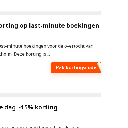
korting op last-minute boekingen
ast-minute boekingen voor de overtocht van
olm. Deze korting is ...
Pak kortingscode
de dag ~15% korting
j ervaren onze boekingen daar als zeer