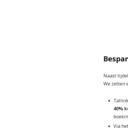
Bespare
Naast tijde
We zetten e
Tallin
40% ko
boekin
Via he