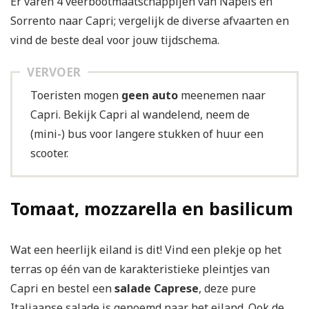
Er varen 4 veerbootmaatschappijen van Napels en
Sorrento naar Capri; vergelijk de diverse afvaarten en
vind de beste deal voor jouw tijdschema.
VERVOER
Toeristen mogen
geen auto
meenemen naar
Capri. Bekijk Capri al wandelend, neem de
(mini-) bus voor langere stukken of huur een
scooter.
Tomaat, mozzarella en basilicum
Wat een heerlijk eiland is dit! Vind een plekje op het
terras op één van de karakteristieke pleintjes van
Capri en bestel een
salade Caprese
, deze pure
Italiaanse salade is genoemd naar het eiland. Ook de