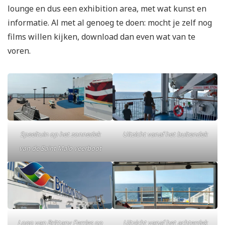
lounge en dus een exhibition area, met wat kunst en
informatie. Al met al genoeg te doen: mocht je zelf nog
films willen kijken, download dan even wat van te
voren.
Speeltuin op het zonnedek
Uitzicht vanaf het buitendek
van de Saint Malo veerboot
Logo van Brittany Ferries op
Uitzicht vanaf het achterdek