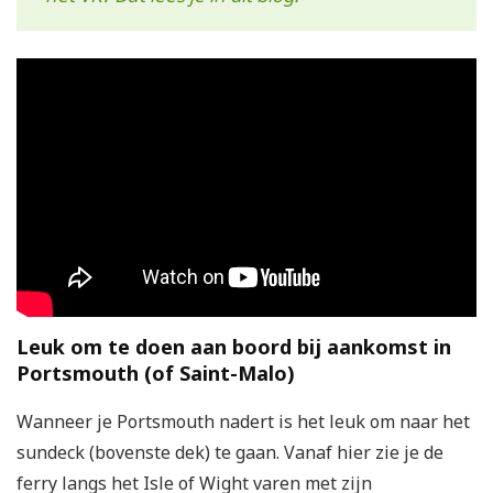
Leuk om te doen aan boord bij aankomst in
Portsmouth (of Saint-Malo)
Wanneer je Portsmouth nadert is het leuk om naar het
sundeck (bovenste dek) te gaan. Vanaf hier zie je de
ferry langs het Isle of Wight varen met zijn