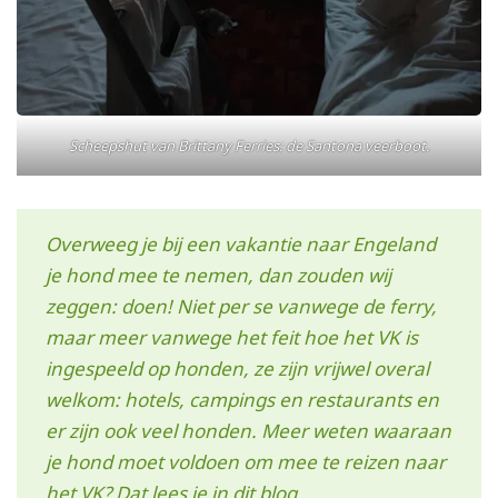
Scheepshut van Brittany Ferries: de Santona veerboot.
Overweeg je bij een vakantie naar Engeland
je hond mee te nemen, dan zouden wij
zeggen: doen! Niet per se vanwege de ferry,
maar meer vanwege het feit hoe het VK is
ingespeeld op honden, ze zijn vrijwel overal
welkom: hotels, campings en restaurants en
er zijn ook veel honden. Meer weten waaraan
je hond moet voldoen om mee te reizen naar
het VK? Dat lees je in dit blog.