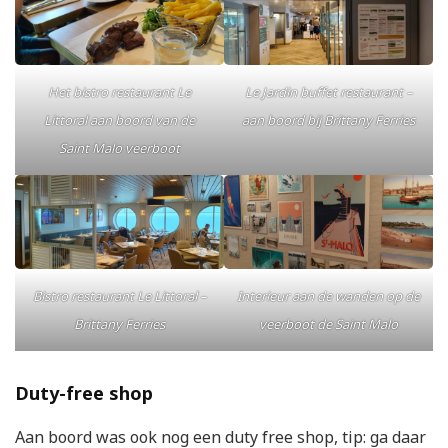
Het bistro restaurant Le
Le Jardin buffet restaurant –
Littoral aan boord van de
aan boord bij Brittany Ferries
Saint Malo veerboot
Bistro restaurant Le Littoral –
Interieur aan de wanden op de
Brittany Ferries
veerboot de Saint Malo
Duty-free shop
Aan boord was ook nog een duty free shop, tip: ga daar