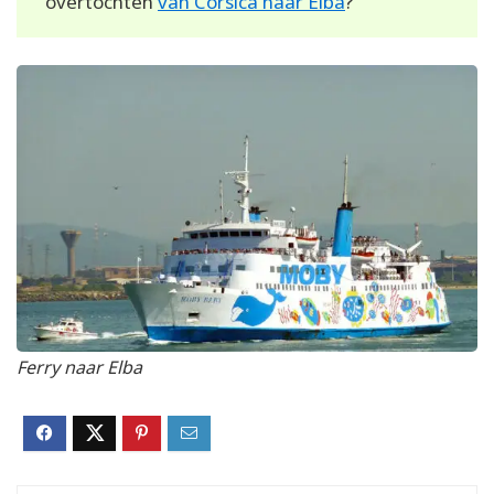
overtochten
van Corsica naar Elba
?
Ferry naar Elba