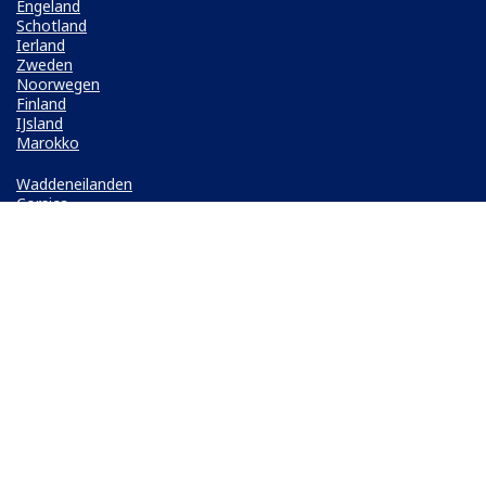
Engeland
Schotland
Ierland
Zweden
Noorwegen
Finland
IJsland
Marokko
Waddeneilanden
Corsica
Elba
Mallorca
Ibiza