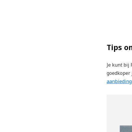
Tips o
Je kunt bij
goedkoper j
aanbiedin