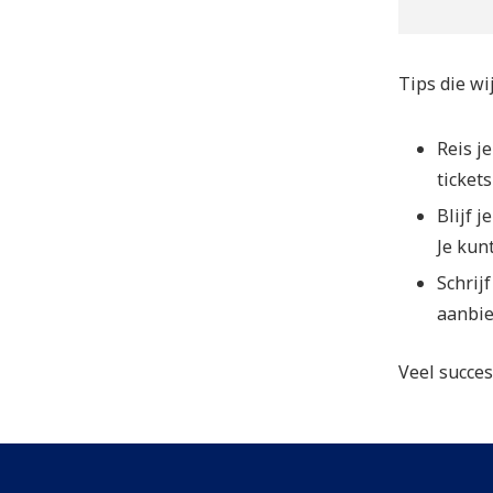
Tips die wi
Reis j
tickets
Blijf 
Je kun
Schrij
aanbie
Veel succe