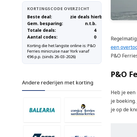
KORTINGSCODE OVERZICHT
Beste deal:
zie deals hierboven
Gem. besparing:
n.t.b.
Totale deals:
4
Aantal codes:
0
Regelmatig
Korting die het langste online is:
P&O
een overto
Ferries minicruise naar York vanaf
P&O Ferrie
€96 p.p. (sinds 26-03-2026)
P&O Fe
Andere rederijen met korting
Heb je een
je boeking.
je op de kn